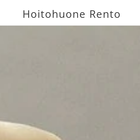
Hoitohuone Rento
Soppi Soppi
Tmi Jaana Roos