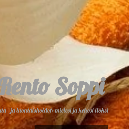
Rento Soppi
ta- ja luontaishoidot: mielesi ja kehosi iloksi